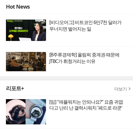
Hot News
[비디오머그] 비트코인 6만7천 달러가
무너지면 벌어지는 일
[B주류경제학] 올림픽 중계권 때문에
JTBC가 휘청거리는 이유
리포트+
더보기
[밈] "애플워치는 안되나요?" 요즘 귀엽
다고 난리 난 갤럭시워치 '페드로 라쿤'