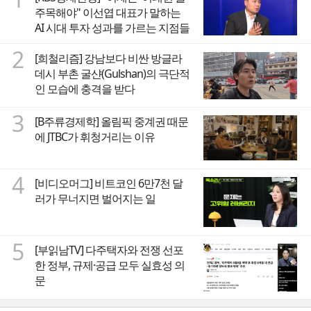
주목해야" 이선엽 대표가 말하는
AI 시대 투자 성과를 가르는 지점들
2
[희철리즘] 강남보다 비싼 방글라
데시 부촌 굴샨(Gulshan)의 극단적
인 모습에 충격을 받다
3
[B주류경제학] 올림픽 중계권 때문
에 JTBC가 휘청거리는 이유
4
[비디오머그] 비트코인 6만7천 달
러가 무너지면 벌어지는 일
5
[부읽남TV] 다주택자와 전쟁 선포
한 정부, 규제·공급 모두 실효성 의
문