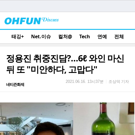
태깅+
Net.이슈
컬처@
Tech
연예
전체
정용진 취중진담?…6ℓ 와인 마신
뒤 또 "미안하다, 고맙다"
조상덕 기자
|
2021.06.16. 13시37분
네티즌화제