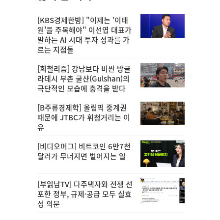
[KBS경제한방] "이제는 '이태
원'을 주목해야" 이선엽 대표가
말하는 AI 시대 투자 성과를 가
르는 지점들
[희철리즘] 강남보다 비싼 방글
라데시 부촌 굴샨(Gulshan)의
극단적인 모습에 충격을 받다
[B주류경제학] 올림픽 중계권
때문에 JTBC가 휘청거리는 이
유
[비디오머그] 비트코인 6만7천
달러가 무너지면 벌어지는 일
[부읽남TV] 다주택자와 전쟁 선
포한 정부, 규제·공급 모두 실효
성 의문