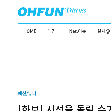
HOME
태깅+
Net.이슈
컬처@
패션/뷰티
[화보] 시선을 돌릴 