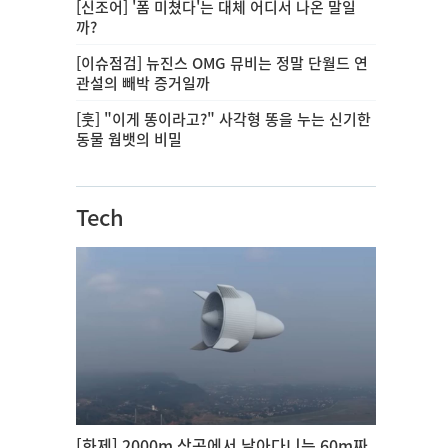
[신조어] '폼 미쳤다'는 대체 어디서 나온 말일
까?
[이슈점검] 뉴진스 OMG 뮤비는 정말 단월드 연
관설의 빼박 증거일까
[훗] "이게 똥이라고?" 사각형 똥을 누는 신기한
동물 웜뱃의 비밀
Tech
[화제] 2000m 상공에서 날아다니는 60m짜