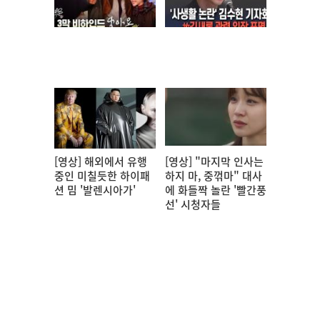
[영상] 해외에서 유행
[영상] "마지막 인사는
중인 미칠듯한 하이패
하지 마, 중꺾마" 대사
션 밈 '발렌시아가'
에 화들짝 놀란 '빨간풍
선' 시청자들