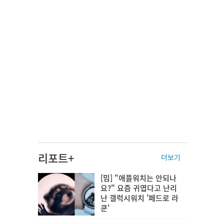
리포트+
더보기
[밈] "애플워치는 안되나
요?" 요즘 귀엽다고 난리
난 갤럭시워치 '페드로 라
쿤'