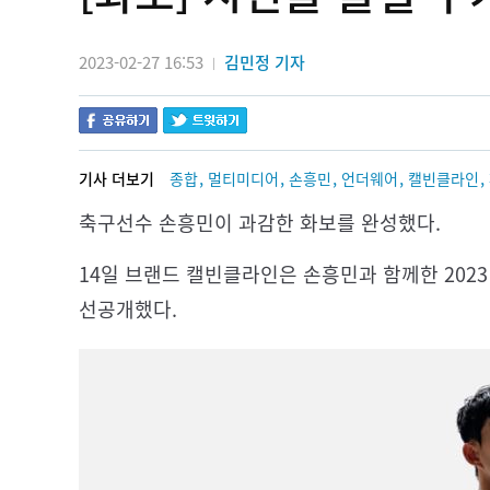
2023-02-27 16:53
김민정 기자
|
,
,
,
,
,
기사 더보기
종합
멀티미디어
손흥민
언더웨어
캘빈클라인
축구선수 손흥민이 과감한 화보를 완성했다.
14일 브랜드 캘빈클라인은 손흥민과 함께한 202
선공개했다.