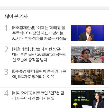
많이 본 기사
1
[KBS경제한방] "이제는 '이태원'을
주목해야" 이선엽 대표가 말하는
AI 시대 투자 성과를 가르는 지점들
2
[희철리즘] 강남보다 비싼 방글라
데시 부촌 굴샨(Gulshan)의 극단적
인 모습에 충격을 받다
3
[B주류경제학] 올림픽 중계권 때문
에 JTBC가 휘청거리는 이유
4
[비디오머그] 비트코인 6만7천 달
러가 무너지면 벌어지는 일