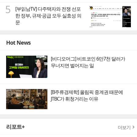
5
[부읽남TV] 다주택자와 전쟁 선포
한 정부, 규제·공급 모두 실효성 의
문
Hot News
[비디오머그] 비트코인 6만7천 달러가
무너지면 벌어지는 일
[B주류경제학] 올림픽 중계권 때문에
JTBC가 휘청거리는 이유
리포트+
더보기