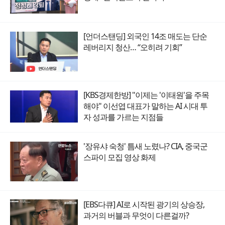
[언더스탠딩] 외국인 14조 매도는 단순
레버리지 청산… “오히려 기회”
[KBS경제한방] "이제는 '이태원'을 주목
해야" 이선엽 대표가 말하는 AI 시대 투
자 성과를 가르는 지점들
'장유샤 숙청' 틈새 노렸나? CIA, 중국군
스파이 모집 영상 화제
[EBS다큐] AI로 시작된 광기의 상승장,
과거의 버블과 무엇이 다른걸까?