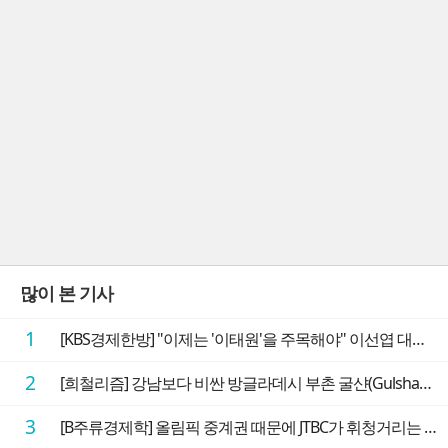
많이 본 기사
1
[KBS경제한방] "이제는 '이태원'을 주목해야" 이선엽 대표가 말하는 AI 시대 투자 성과를 가르는 지점들
2
[희철리즘] 강남보다 비싼 방글라데시 부촌 굴샨(Gulshan)의 극단적인 모습에 충격을 받다
3
[B주류경제학] 올림픽 중계권 때문에 JTBC가 휘청거리는 이유