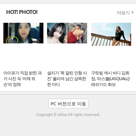
HOT! PHOTO!
더보기
아이유가 직접 밝힌 과
설리가 '목 잘린 인형 사
구릿빛 섹시 바디 김희
거 사진 속 '어깨 위
진' 올리며 남긴 섬뜩한
정, ‘라스퀄(LASQUALL)’
손'의 정체
한 마디
래쉬가드 화보
PC 버전으로 이동
Copyright © ohfun All rights reserved.