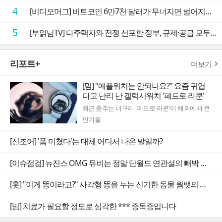
4
[비디오머그] 비트코인 6만7천 달러가 무너지면 벌어지는 일
5
[부읽남TV] 다주택자와 전쟁 선포한 정부, 규제·공급 모두 실효성 의문
리포트+
더보기
[밈] "애플워치는 안되나요?" 요즘 귀엽
다고 난리 난 갤럭시워치 '페드로 라쿤'
최근 춤추는 너구리 '페드로 라쿤'이 해외에서 큰
인기를
[신조어] '폼 미쳤다'는 대체 어디서 나온 말일까?
[이슈점검] 뉴진스 OMG 뮤비는 정말 단월드 연관설의 빼박 증거일까
[훗] "이게 똥이라고?" 사각형 똥을 누는 신기한 동물 웜뱃의 비밀
[밈] 치료가 필요할 정도로 심각한 *** 증독증입니다