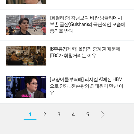
[희철리즘] 강남보다 비싼 방글라데시
부촌 굴샨(Gulshan)의 극단적인 모습에
충격을 받다
[B주류경제학] 올림픽 중계권 때문에
JTBC가 휘청거리는 이유
[교양이를부탁해] 피지컬 AI에선 HBM
으로 안돼...젠슨황와 최태원이 만난 이
유
1
2
3
4
5