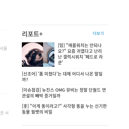
리포트+
더보기
[밈] "애플워치는 안되나
 서울
요?" 요즘 귀엽다고 난리
난 갤럭시워치 '페드로 라
쿤'
[신조어] '폼 미쳤다'는 대체 어디서 나온 말일
까?
[이슈점검] 뉴진스 OMG 뮤비는 정말 단월드 연
관설의 빼박 증거일까
[훗] "이게 똥이라고?" 사각형 똥을 누는 신기한
동물 웜뱃의 비밀
학관 서