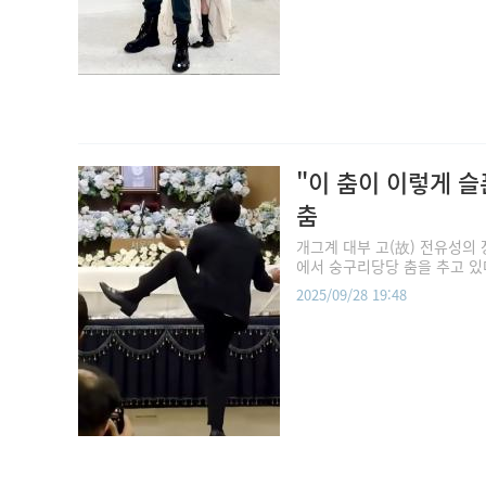
"이 춤이 이렇게 슬
춤
개그계 대부 고(故) 전유성의
에서 숭구리당당 춤을 추고 있
2025/09/28 19:48