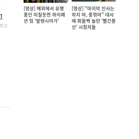
[영상] 해외에서 유행
[영상] "마지막 인사는
중인 미칠듯한 하이패
하지 마, 중꺾마" 대사
고
션 밈 '발렌시아가'
에 화들짝 놀란 '빨간풍
 하고
선' 시청자들