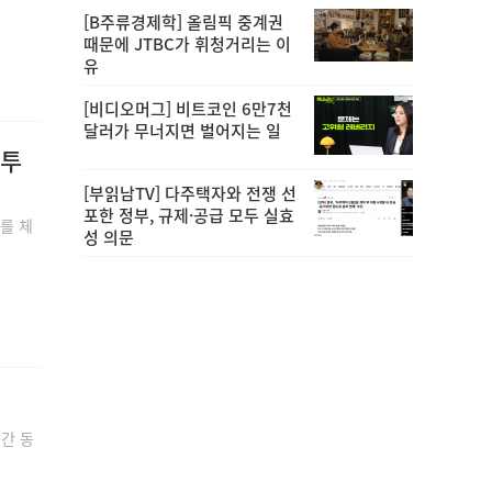
[B주류경제학] 올림픽 중계권
때문에 JTBC가 휘청거리는 이
유
[비디오머그] 비트코인 6만7천
달러가 무너지면 벌어지는 일
 투
[부읽남TV] 다주택자와 전쟁 선
포한 정부, 규제·공급 모두 실효
)를 체
성 의문
기간 동