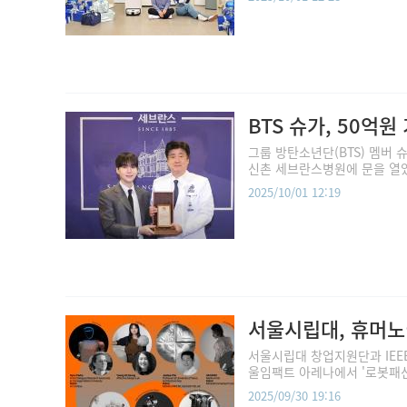
BTS 슈가, 50억
그룹 방탄소년단(BTS) 멤버 
신촌 세브란스병원에 문을 열었다
2025/10/01 12:19
서울시립대, 휴머노
서울시립대 창업지원단과 IEEE-
울임팩트 아레나에서 '로봇패션쇼
2025/09/30 19:16