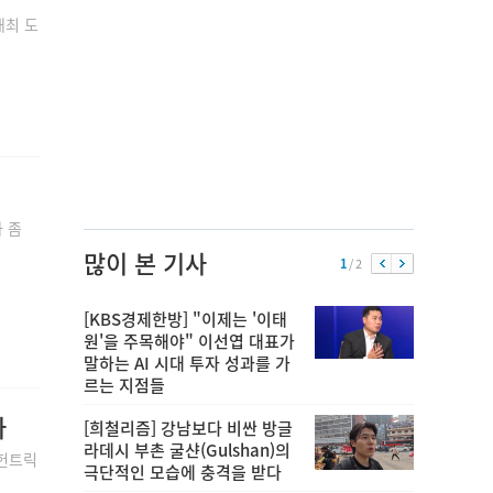
개최 도
차 좀
많이 본 기사
1
/ 2
[KBS경제한방] "이제는 '이태
원'을 주목해야" 이선엽 대표가
말하는 AI 시대 투자 성과를 가
르는 지점들
다
[희철리즘] 강남보다 비싼 방글
라데시 부촌 굴샨(Gulshan)의
'헌트릭
극단적인 모습에 충격을 받다