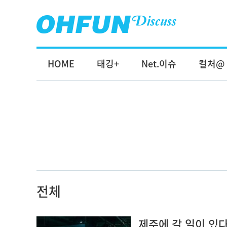
HOME
태깅+
Net.이슈
컬처@
전체
제주에 갈 일이 있