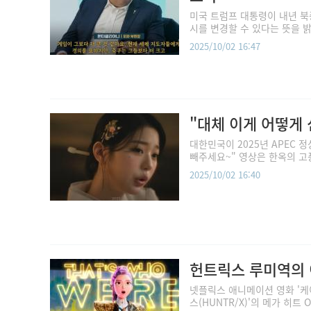
미국 트럼프 대통령이 내년 북
시를 변경할 수 있다는 뜻을 밝혀
2025/10/02 16:47
"대체 이게 어떻게 
대한민국이 2025년 APEC 정
빼주세요~" 영상은 한옥의 고풍
2025/10/02 16:40
헌트릭스 루미역의 
넷플릭스 애니메이션 영화 '케이팝
스(HUNTR/X)'의 메가 히트 OST