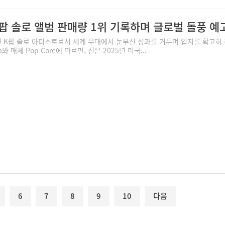
년 K팝 솔로 앨범 판매량 1위 기록하며 글로벌 돌풍 예
5년 K팝 솔로 아티스트로서 세계 무대에서 눈부신 성과를 거두며 입지를 확고히
ta와 매체 Pop Core에 따르면, 진은 2025년 미국...
6
7
8
9
10
다음