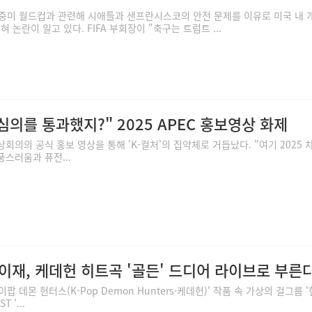
중미 월드컵과 관련해 시애틀과 샌프란시스코의 안전 문제를 이유로 미국 내 
 논란이 일고 있다. FIFA 부회장이 "축구는 트럼트 ...
심의를 통과했지?" 2025 APEC 홍보영상 화제
상회의의 공식 홍보 영상을 통해 'K-컬처'의 집약체로 거듭났다. "여기 2025 
스러움과 퓨전...
이재, 케데헌 히트곡 '골든' 드디어 라이브로 부른
 데몬 헌터스(K-Pop Demon Hunters·케데헌)' 작품 속 가상의 걸그룹 
 '...