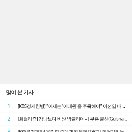
많이 본 기사
1
[KBS경제한방] "이제는 '이태원'을 주목해야" 이선엽 대표가 말하는 AI 시대 투자 성과를 가르는 지점들
2
[희철리즘] 강남보다 비싼 방글라데시 부촌 굴샨(Gulshan)의 극단적인 모습에 충격을 받다
3
[B주류경제학] 올림픽 중계권 때문에 JTBC가 휘청거리는 이유