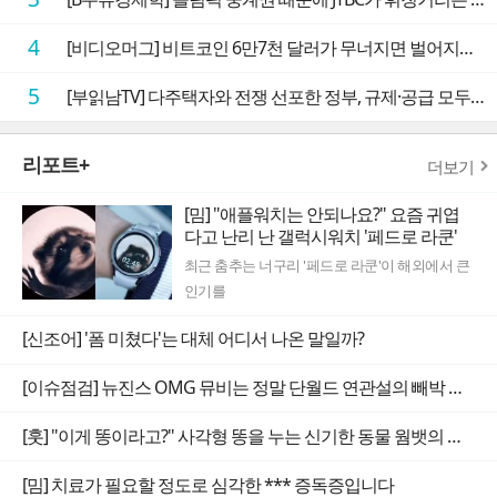
4
[비디오머그] 비트코인 6만7천 달러가 무너지면 벌어지는 일
5
[부읽남TV] 다주택자와 전쟁 선포한 정부, 규제·공급 모두 실효성 의문
리포트+
더보기
[밈] "애플워치는 안되나요?" 요즘 귀엽
다고 난리 난 갤럭시워치 '페드로 라쿤'
최근 춤추는 너구리 '페드로 라쿤'이 해외에서 큰
인기를
[신조어] '폼 미쳤다'는 대체 어디서 나온 말일까?
[이슈점검] 뉴진스 OMG 뮤비는 정말 단월드 연관설의 빼박 증거일까
[훗] "이게 똥이라고?" 사각형 똥을 누는 신기한 동물 웜뱃의 비밀
[밈] 치료가 필요할 정도로 심각한 *** 증독증입니다