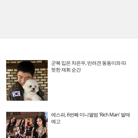
군복 입은 차은우, 반려견 동동이와 따
뜻한 재회 순간
에스파, 6번째 미니앨범 'Rich Man' 발매
예고