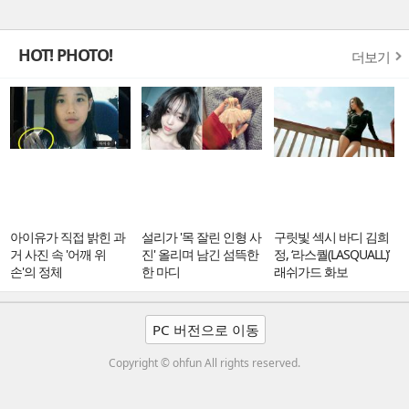
HOT! PHOTO!
더보기
아이유가 직접 밝힌 과
설리가 '목 잘린 인형 사
구릿빛 섹시 바디 김희
거 사진 속 '어깨 위
진' 올리며 남긴 섬뜩한
정, ‘라스퀄(LASQUALL)’
손'의 정체
한 마디
래쉬가드 화보
PC 버전으로 이동
Copyright © ohfun All rights reserved.