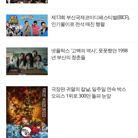
제13회 부산국제코미디페스티벌(BICF),
인기몰이로 전석 매진 행렬
넷플릭스 '고백의 역사', 풋풋했던 1998
년 부산의 청춘들
극장판 귀멸의 칼날, 일주일 연속 박스
오피스 1위로 300만 돌파 눈앞