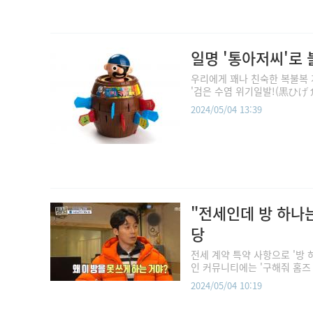
일명 '통아저씨'로 
우리에게 꽤나 친숙한 복불복 게
'검은 수염 위기일발!(黒ひげ 危
2024/05/04 13:39
"전세인데 방 하나
당
전세 계약 특약 사항으로 '방 
인 커뮤니티에는 '구해줘 홈즈 
2024/05/04 10:19