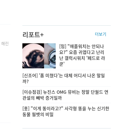
리포트+
더보기
 해린
[밈] "애플워치는 안되나
요?" 요즘 귀엽다고 난리
난 갤럭시워치 '페드로 라
쿤'
[신조어] '폼 미쳤다'는 대체 어디서 나온 말일
까?
[이슈점검] 뉴진스 OMG 뮤비는 정말 단월드 연
관설의 빼박 증거일까
[훗] "이게 똥이라고?" 사각형 똥을 누는 신기한
동물 웜뱃의 비밀