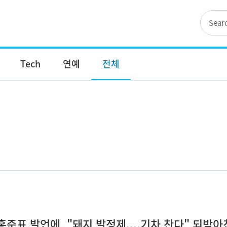
Tech
연예
전체
 홍준표 발언에, "돼지 발정제....기차 찬다" 되받아