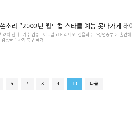
 쓴소리 "2002년 월드컵 스타들 예능 못나가게 해
 차려야 한다" 가수 김흥국이 1일 YTN 라디오 '신율의 뉴스정면승부'에 출연해
 김흥국은 차기 축구 국가...
6
7
8
9
10
다음