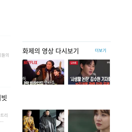
'
화제의 영상 다시보기
더보기
이들의
이빗
든트리
..