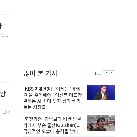
다
명칭은
많이 본 기사
1
/ 2
[KBS경제한방] "이제는 '이태
 황
원'을 주목해야" 이선엽 대표가
말하는 AI 시대 투자 성과를 가
르는 지점들
한 온라
[희철리즘] 강남보다 비싼 방글
라데시 부촌 굴샨(Gulshan)의
극단적인 모습에 충격을 받다