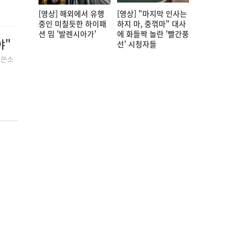
[영상] 해외에서 유행
[영상] "마지막 인사는
중인 미칠듯한 하이패
하지 마, 중꺾마" 대사
션 밈 '발렌시아가'
에 화들짝 놀란 '빨간풍
야"
선' 시청자들
 쓴소