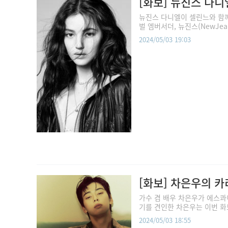
[화보] 뉴진스 다니
뉴진스 다니엘이 셀린느와 함께
벌 엠버서더, 뉴진스(NewJea
2024/05/03 19:03
[화보] 차은우의 
가수 겸 배우 차은우가 에스콰
기를 견인한 차은우는 이번 화보
2024/05/03 18:55