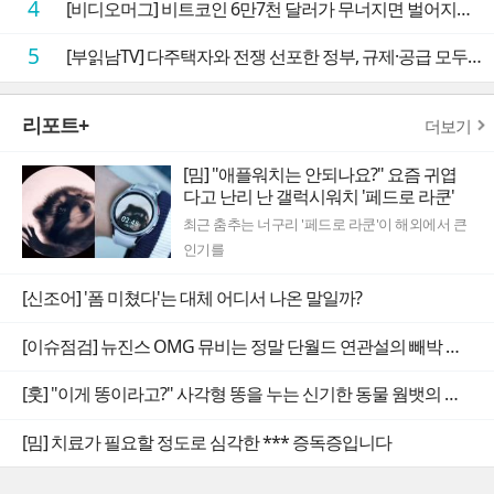
4
[비디오머그] 비트코인 6만7천 달러가 무너지면 벌어지는 일
5
[부읽남TV] 다주택자와 전쟁 선포한 정부, 규제·공급 모두 실효성 의문
리포트+
더보기
[밈] "애플워치는 안되나요?" 요즘 귀엽
다고 난리 난 갤럭시워치 '페드로 라쿤'
최근 춤추는 너구리 '페드로 라쿤'이 해외에서 큰
인기를
[신조어] '폼 미쳤다'는 대체 어디서 나온 말일까?
[이슈점검] 뉴진스 OMG 뮤비는 정말 단월드 연관설의 빼박 증거일까
[훗] "이게 똥이라고?" 사각형 똥을 누는 신기한 동물 웜뱃의 비밀
[밈] 치료가 필요할 정도로 심각한 *** 증독증입니다