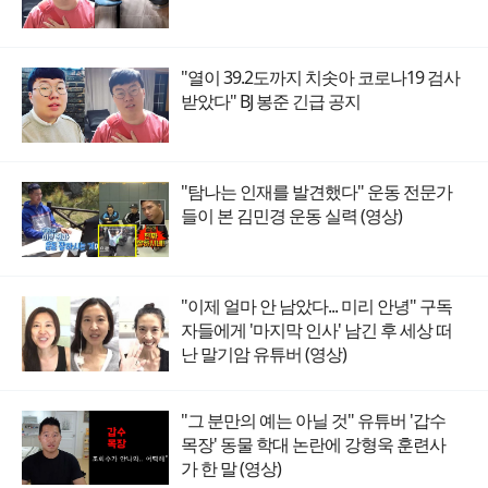
"열이 39.2도까지 치솟아 코로나19 검사
받았다" BJ 봉준 긴급 공지
"탐나는 인재를 발견했다" 운동 전문가
들이 본 김민경 운동 실력 (영상)
"이제 얼마 안 남았다... 미리 안녕" 구독
자들에게 '마지막 인사' 남긴 후 세상 떠
난 말기암 유튜버 (영상)
"그 분만의 예는 아닐 것" 유튜버 '갑수
목장' 동물 학대 논란에 강형욱 훈련사
가 한 말 (영상)