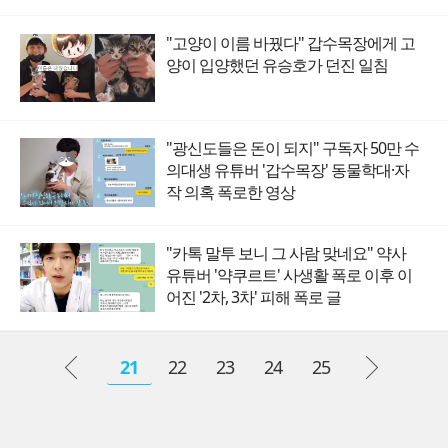
"고양이 이름 바꿨다" 갑수목장에게 고
양이 입양했던 유승호가 던진 일침
"광신도들은 돈이 되지" 구독자 50만 수
의대생 유튜버 '갑수목장' 동물학대·자
작 의혹 폭로한 영상
"카톡 말투 보니 그 사람 맞네요" 약사
유튜버 '약쿠르트' 사생활 폭로 이후 이
어진 '2차, 3차' 피해 폭로 글
21
22
23
24
25