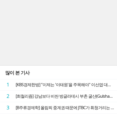
많이 본 기사
1
[KBS경제한방] "이제는 '이태원'을 주목해야" 이선엽 대표가 말하는 AI 시대 투자 성과를 가르는 지점들
2
[희철리즘] 강남보다 비싼 방글라데시 부촌 굴샨(Gulshan)의 극단적인 모습에 충격을 받다
3
[B주류경제학] 올림픽 중계권 때문에 JTBC가 휘청거리는 이유