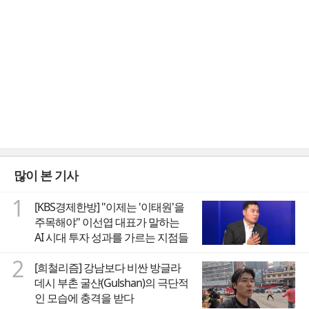
많이 본 기사
1
[KBS경제한방] "이제는 '이태원'을
주목해야" 이선엽 대표가 말하는
AI 시대 투자 성과를 가르는 지점들
2
[희철리즘] 강남보다 비싼 방글라
데시 부촌 굴샨(Gulshan)의 극단적
인 모습에 충격을 받다