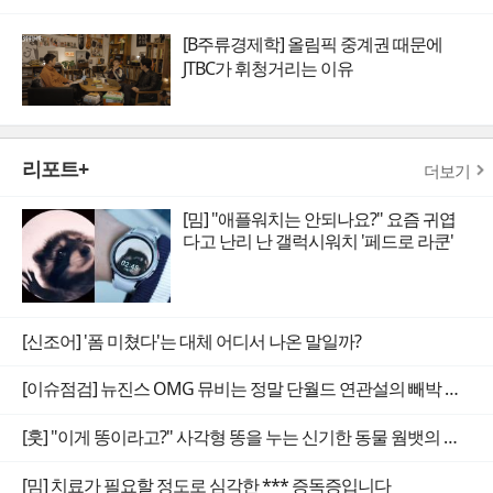
[B주류경제학] 올림픽 중계권 때문에
JTBC가 휘청거리는 이유
리포트+
더보기
[밈] "애플워치는 안되나요?" 요즘 귀엽
다고 난리 난 갤럭시워치 '페드로 라쿤'
[신조어] '폼 미쳤다'는 대체 어디서 나온 말일까?
[이슈점검] 뉴진스 OMG 뮤비는 정말 단월드 연관설의 빼박 증거일까
[훗] "이게 똥이라고?" 사각형 똥을 누는 신기한 동물 웜뱃의 비밀
[밈] 치료가 필요할 정도로 심각한 *** 증독증입니다