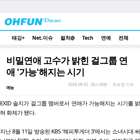
태깅+
Net.이슈
컬처@
Tech
연예
전체
비밀연애 고수가 밝힌 걸그룹 연
애 '가능'해지는 시기
유보경 기자
|
2016.09.01. 16시29분
예능
EXID 솔지가 걸그룹 멤버로서 연애가 가능해지는 시기를 밝
혀 화제가 됐다.
지난 8월 11일 방송된 KBS '해피투게더 3'에서는 소녀시대 써