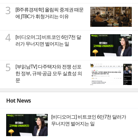
3
[B주류경제학] 올림픽 중계권 때문
에 JTBC가 휘청거리는 이유
4
[비디오머그] 비트코인 6만7천 달
러가 무너지면 벌어지는 일
5
[부읽남TV] 다주택자와 전쟁 선포
한 정부, 규제·공급 모두 실효성 의
문
Hot News
[비디오머그] 비트코인 6만7천 달러가
무너지면 벌어지는 일