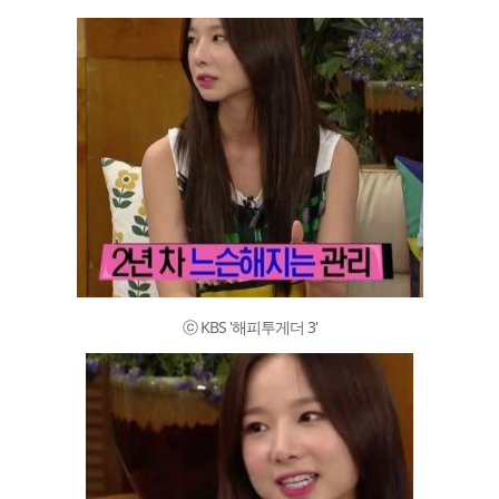
ⓒ KBS '해피투게더 3'