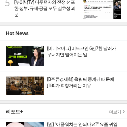
5
[부읽남TV] 다주택자와 전쟁 선포
한 정부, 규제·공급 모두 실효성 의
문
Hot News
[비디오머그] 비트코인 6만7천 달러가
무너지면 벌어지는 일
[B주류경제학] 올림픽 중계권 때문에
JTBC가 휘청거리는 이유
리포트+
더보기
[밈] "애플워치는 안되나요?" 요즘 귀엽