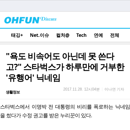
태깅+
Net.이슈
컬처@
Tech
연예
전체
"욕도 비속어도 아닌데 못 쓴다
고?" 스타벅스가 하루만에 거부한
'유행어' 닉네임
이나연 기자
|
2017.11.28. 12시04분
생활정보
스타벅스에서 이명박 전 대통령의 비리를 폭로하는 닉네임
을 썼다가 수정 권고를 받은 누리꾼이 있다.