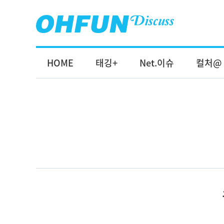
HOME
태깅+
Net.이슈
컬처@