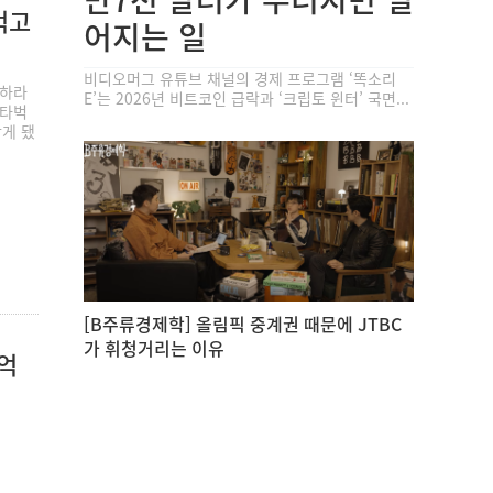
먹고
어지는 일
비디오머그 유튜브 채널의 경제 프로그램 ‘똑소리
용하라
E’는 2026년 비트코인 급락과 ‘크립토 윈터’ 국면...
스타벅
받게 됐
[B주류경제학] 올림픽 중계권 때문에 JTBC
가 휘청거리는 이유
천억