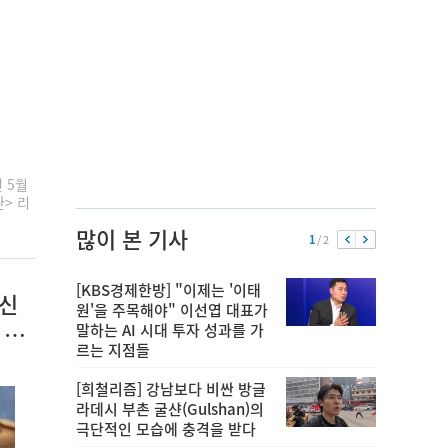
 5월
란> 리
많이 본 기사
1
/ 2
[KBS경제한방] "이제는 '이태
 신
원'을 주목해야" 이선엽 대표가
 이
말하는 AI 시대 투자 성과를 가
르는 지점들
[희철리즘] 강남보다 비싼 방글
라데시 부촌 굴샨(Gulshan)의
극단적인 모습에 충격을 받다