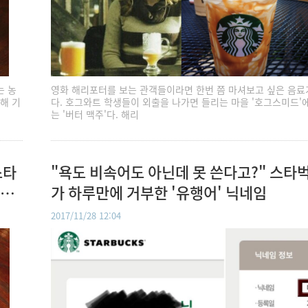
는 농
영화 해리포터를 보는 관객들이라면 한번 쯤 마셔보고 싶은 음료
해 기
다. 호그와트 학생들이 외출을 나가면 들리는 마을 '호그스미드'
는 '버터 맥주'다. 해리
스타
"욕도 비속어도 아닌데 못 쓴다고?" 스타
후기
가 하루만에 거부한 '유행어' 닉네임
2017/11/28 12:04