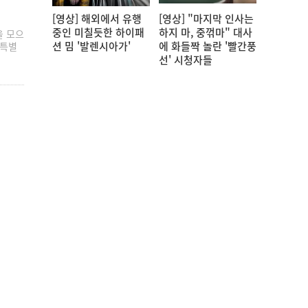
[영상] 해외에서 유행
[영상] "마지막 인사는
중인 미칠듯한 하이패
하지 마, 중꺾마" 대사
을 모으
션 밈 '발렌시아가'
에 화들짝 놀란 '빨간풍
 특별
선' 시청자들