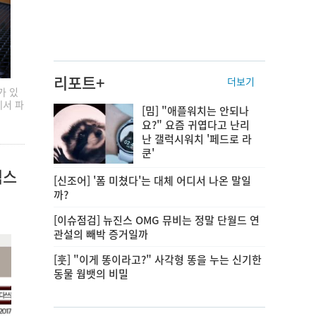
리포트+
더보기
가 있
에서 파
[밈] "애플워치는 안되나
요?" 요즘 귀엽다고 난리
난 갤럭시워치 '페드로 라
쿤'
벅스
[신조어] '폼 미쳤다'는 대체 어디서 나온 말일
까?
[이슈점검] 뉴진스 OMG 뮤비는 정말 단월드 연
관설의 빼박 증거일까
[훗] "이게 똥이라고?" 사각형 똥을 누는 신기한
동물 웜뱃의 비밀