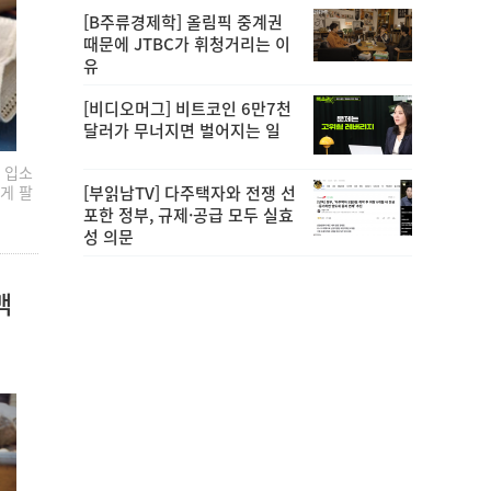
[B주류경제학] 올림픽 중계권
때문에 JTBC가 휘청거리는 이
유
[비디오머그] 비트코인 6만7천
달러가 무너지면 벌어지는 일
 입소
[부읽남TV] 다주택자와 전쟁 선
게 팔
포한 정부, 규제·공급 모두 실효
성 의문
맥