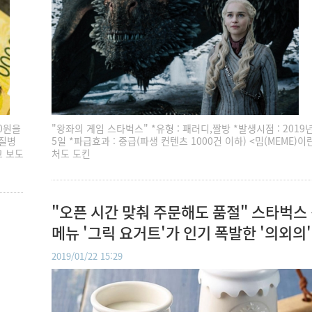
0원을
"왕좌의 게임 스타벅스" *유형 : 패러디,짤방 *발생시점 : 2019년
 질병
5일 *파급효과 : 중급(파생 컨텐츠 1000건 이하) <밈(MEME)이
고 보도
처도 도킨
"오픈 시간 맞춰 주문해도 품절" 스타벅스
메뉴 '그릭 요거트'가 인기 폭발한 '의외의'
유
2019/01/22 15:29