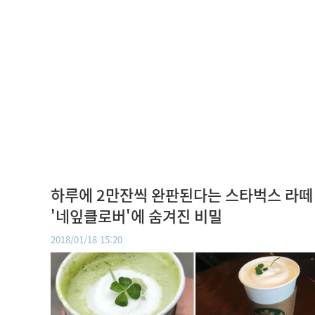
하루에 2만잔씩 완판된다는 스타벅스 라떼
'네잎클로버'에 숨겨진 비밀
2018/01/18 15:20