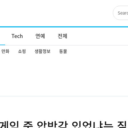
Tech
연예
전체
만화
쇼핑
생활정보
동물
 게임 중 압박감 있었냐는 