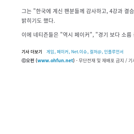
그는 "한국에 계신 팬분들께 감사하고, 4강과 결
밝히기도 했다.
이에 네티즌들은 "역시 페이커", "경기 보다 소름
,
,
,
,
기사 더보기
게임
페이커
Net.이슈
컬처@
인플루언서
ⓒ오펀 (
www.ohfun.net
)
- 무단전재 및 재배포 금지 /