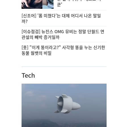
쿤'
[신조어] '폼 미쳤다'는 대체 어디서 나온 말일
까?
[이슈점검] 뉴진스 OMG 뮤비는 정말 단월드 연
관설의 빼박 증거일까
[훗] "이게 똥이라고?" 사각형 똥을 누는 신기한
동물 웜뱃의 비밀
Tech