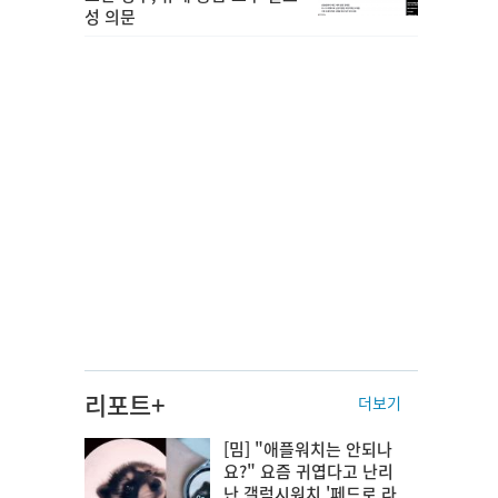
성 의문
리포트+
더보기
[밈] "애플워치는 안되나
요?" 요즘 귀엽다고 난리
난 갤럭시워치 '페드로 라