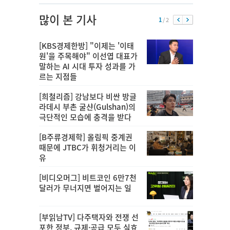
많이 본 기사
1
/ 2
[KBS경제한방] "이제는 '이태
원'을 주목해야" 이선엽 대표가
말하는 AI 시대 투자 성과를 가
르는 지점들
[희철리즘] 강남보다 비싼 방글
라데시 부촌 굴샨(Gulshan)의
극단적인 모습에 충격을 받다
[B주류경제학] 올림픽 중계권
때문에 JTBC가 휘청거리는 이
유
[비디오머그] 비트코인 6만7천
달러가 무너지면 벌어지는 일
[부읽남TV] 다주택자와 전쟁 선
포한 정부, 규제·공급 모두 실효