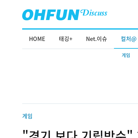
HOME
태깅+
Net.이슈
컬처@
게임
게임
"경기 보다 기립박수"