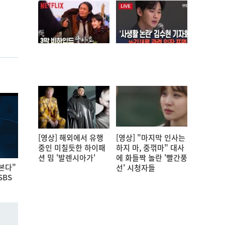
[영상] 해외에서 유행
[영상] "마지막 인사는
중인 미칠듯한 하이패
하지 마, 중꺾마" 대사
션 밈 '발렌시아가'
에 화들짝 놀란 '빨간풍
본다"
선' 시청자들
SBS