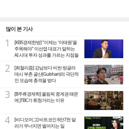
많이 본 기사
1
[KBS경제한방] "이제는 '이태원'을
주목해야" 이선엽 대표가 말하는
AI 시대 투자 성과를 가르는 지점들
2
[희철리즘] 강남보다 비싼 방글라
데시 부촌 굴샨(Gulshan)의 극단적
인 모습에 충격을 받다
3
[B주류경제학] 올림픽 중계권 때문
에 JTBC가 휘청거리는 이유
4
[비디오머그] 비트코인 6만7천 달
러가 무너지면 벌어지는 일