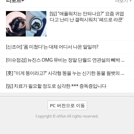
더보기
[밈] "애플워치는 안되나요?" 요즘 귀엽
다고 난리 난 갤럭시워치 '페드로 라쿤'
[신조어] '폼 미쳤다'는 대체 어디서 나온 말일까?
[이슈점검] 뉴진스 OMG 뮤비는 정말 단월드 연관설의 빼박 증거일까
[훗] "이게 똥이라고?" 사각형 똥을 누는 신기한 동물 웜뱃의 비밀
[밈] 치료가 필요할 정도로 심각한 *** 증독증입니다
PC 버전으로 이동
Copyright © ohfun All rights reserved.