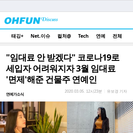
태깅+
Net.이슈
컬처@
Tech
연예
전체
"임대료 안 받겠다" 코로나19로
세입자 어려워지자 3월 임대료
'면제'해준 건물주 연예인
유보경 기자
|
2020.03.05. 12시23분
연예가소식