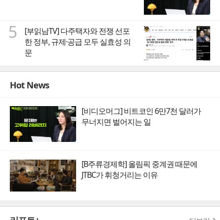
5
[부읽남TV] 다주택자와 전쟁 선포
한 정부, 규제·공급 모두 실효성 의
문
Hot News
[비디오머그] 비트코인 6만7천 달러가
무너지면 벌어지는 일
[B주류경제학] 올림픽 중계권 때문에
JTBC가 휘청거리는 이유
리포트+