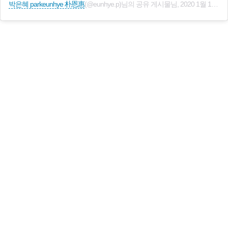
박은혜 parkeunhye 朴恩惠
(@eunhye.p)님의 공유 게시물님,
2020 1월 18 7:56오후 PST