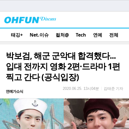
태깅+
Net.이슈
컬처@
Tech
연예
전체
박보검, 해군 군악대 합격했다...
입대 전까지 영화 2편·드라마 1편
찍고 간다 (공식입장)
김태준 기자
|
2020.06.25. 13시04분
연예가소식