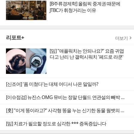
[B주류경제학] 올림픽 중계권 때문에
JTBC가 휘청거리는 이유
리포트+
더보기
[밈] "애플워치는 안되나요?" 요즘 귀엽
다고 난리 난 갤럭시워치 '페드로 라쿤'
[신조어] '폼 미쳤다'는 대체 어디서 나온 말일까?
[이슈점검] 뉴진스 OMG 뮤비는 정말 단월드 연관설의 빼박 증거일까
[훗] "이게 똥이라고?" 사각형 똥을 누는 신기한 동물 웜뱃의 비밀
[밈] 치료가 필요할 정도로 심각한 *** 증독증입니다