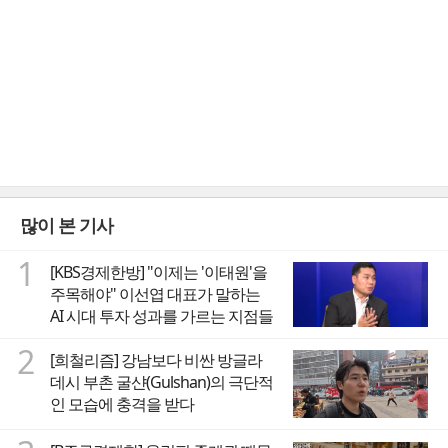
많이 본 기사
1
[KBS경제한방] "이제는 '이태원'을
주목해야" 이선엽 대표가 말하는
AI 시대 투자 성과를 가르는 지점들
2
[희철리즘] 강남보다 비싼 방글라
데시 부촌 굴샨(Gulshan)의 극단적
인 모습에 충격을 받다