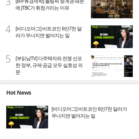
3
[B주류경제학] 올림픽 중계권 때문
에 JTBC가 휘청거리는 이유
4
[비디오머그] 비트코인 6만7천 달
러가 무너지면 벌어지는 일
5
[부읽남TV] 다주택자와 전쟁 선포
한 정부, 규제·공급 모두 실효성 의
문
Hot News
[비디오머그] 비트코인 6만7천 달러가
무너지면 벌어지는 일