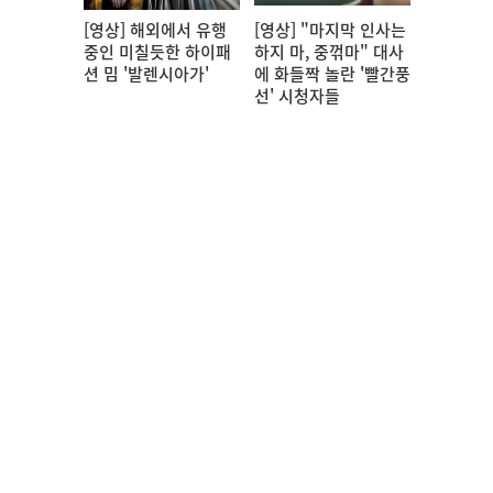
[영상] 해외에서 유행
[영상] "마지막 인사는
중인 미칠듯한 하이패
하지 마, 중꺾마" 대사
션 밈 '발렌시아가'
에 화들짝 놀란 '빨간풍
선' 시청자들