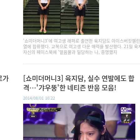
'쇼미더머니3'에 여고생 래퍼로 출연한 육지담도 아이스버킷챌린
열에 합류했다. 교복으로 여고생 다운 매력을 발산했다. 21일 
자신의 페이스북에 '얼음물과 밀당하는 나, 증명했지
로가
[쇼미더머니3] 육지담, 실수 연발에도 합
격…'갸우뚱'한 네티즌 반응 모음!
2014/08/01 10:22