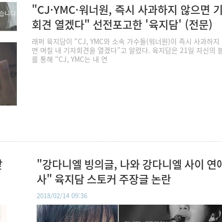
"CJ·YMC·워너원, 즉시 사과하지 않으면 
회견 열겠다" 선전포고한 '육지담' (전문)
래퍼 육지담이 “CJ, YMC와 소속 가수들(워너원)이 즉시 사과하지
면 며칠 내 기자회견을 열겠다”고 알렸다. 육지담은 21일 자신의 
를 통해 “CJ, YMC는 내 연
맞
"강다니엘 빙의글, 나와 강다니엘 사이 연
사" 육지담 스토커 주장글 논란
2018/02/14 09:36