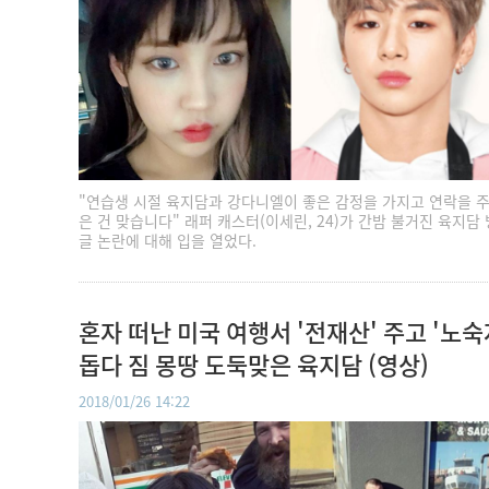
"연습생 시절 육지담과 강다니엘이 좋은 감정을 가지고 연락을 
은 건 맞습니다" 래퍼 캐스터(이세린, 24)가 간밤 불거진 육지담
글 논란에 대해 입을 열었다.
혼자 떠난 미국 여행서 '전재산' 주고 '노숙
돕다 짐 몽땅 도둑맞은 육지담 (영상)
2018/01/26 14:22