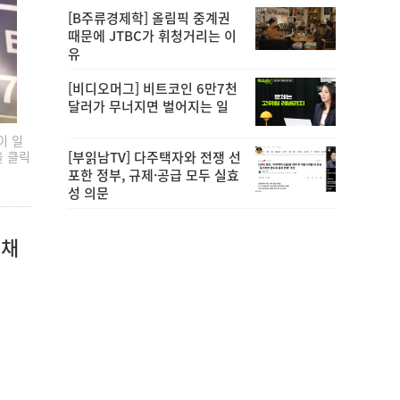
[B주류경제학] 올림픽 중계권
때문에 JTBC가 휘청거리는 이
유
[비디오머그] 비트코인 6만7천
달러가 무너지면 벌어지는 일
이 일
[부읽남TV] 다주택자와 전쟁 선
을 클릭
포한 정부, 규제·공급 모두 실효
성 의문
 채