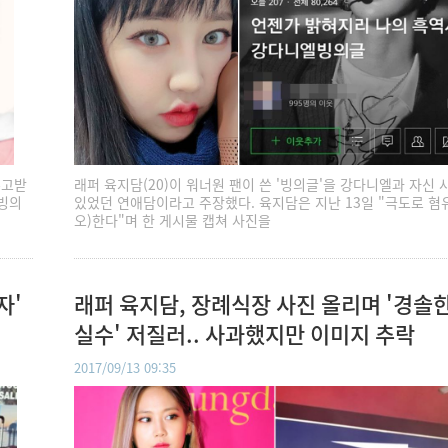
주고받
래퍼 육지담(20)이 워너원 팬이 쓴 '빙의글'을 강다니엘과 자신 
 빙의
있었던 연애담이라고 주장했다. 육지담은 지난 13일 "극도로 혐
오)한다"며 한 게시물 캡쳐 사진을
자'
래퍼 육지담, 장례식장 사진 올리며 '경솔한
실수' 저질러.. 사과했지만 이미지 추락
2017/09/13 09:35