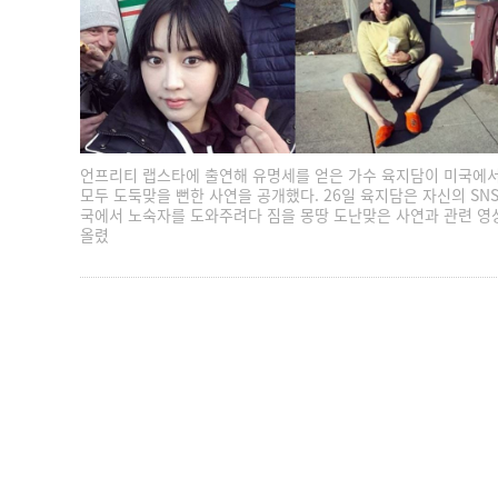
언프리티 랩스타에 출연해 유명세를 얻은 가수 육지담이 미국에서
모두 도둑맞을 뻔한 사연을 공개했다. 26일 육지담은 자신의 SN
국에서 노숙자를 도와주려다 짐을 몽땅 도난맞은 사연과 관련 영
올렸