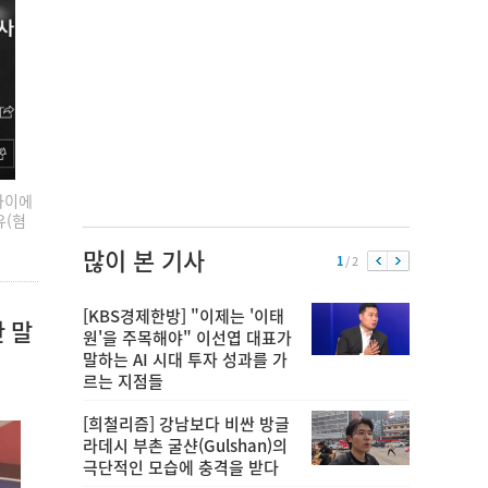
사이에
유(혐
많이 본 기사
1
/ 2
[KBS경제한방] "이제는 '이태
 말
원'을 주목해야" 이선엽 대표가
말하는 AI 시대 투자 성과를 가
르는 지점들
[희철리즘] 강남보다 비싼 방글
라데시 부촌 굴샨(Gulshan)의
극단적인 모습에 충격을 받다