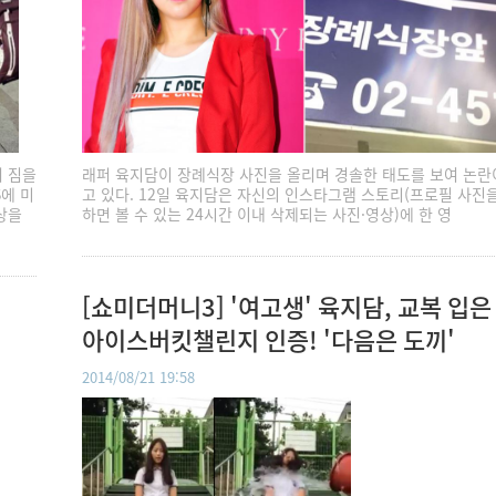
 짐을
래퍼 육지담이 장례식장 사진을 올리며 경솔한 태도를 보여 논란
S에 미
고 있다. 12일 육지담은 자신의 인스타그램 스토리(프로필 사진
상을
하면 볼 수 있는 24시간 이내 삭제되는 사진·영상)에 한 영
[쇼미더머니3] '여고생' 육지담, 교복 입은
아이스버킷챌린지 인증! '다음은 도끼'
2014/08/21 19:58