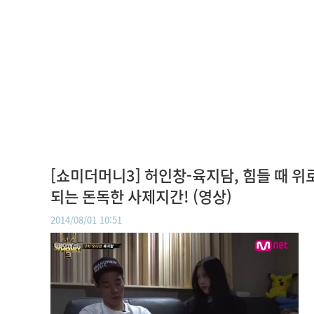
[쇼미더머니3] 허인창-육지담, 힘들 때 위
되는 돈독한 사제지간! (영상)
2014/08/01 10:51