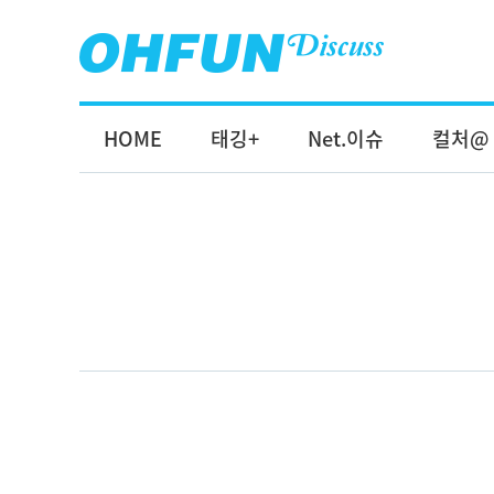
HOME
태깅+
Net.이슈
컬처@