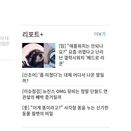
리포트+
더보기
지 대
육지담은
[밈] "애플워치는 안되나
요?" 요즘 귀엽다고 난리
난 갤럭시워치 '페드로 라
쿤'
[신조어] '폼 미쳤다'는 대체 어디서 나온 말일
까?
[이슈점검] 뉴진스 OMG 뮤비는 정말 단월드 연
관설의 빼박 증거일까
[훗] "이게 똥이라고?" 사각형 똥을 누는 신기한
동물 웜뱃의 비밀