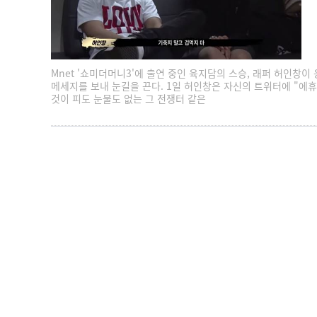
Mnet '쇼미더머니3'에 출연 중인 육지담의 스승, 래퍼 허인창이
메세지를 보내 눈길을 끈다. 1일 허인창은 자신의 트위터에 "에휴
것이 피도 눈물도 없는 그 전쟁터 같은