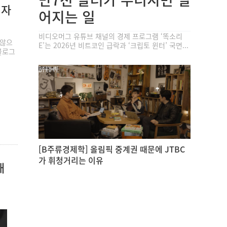
기자
어지는 일
비디오머그 유튜브 채널의 경제 프로그램 ‘똑소리
 않으
E’는 2026년 비트코인 급락과 ‘크립토 윈터’ 국면...
블로그
[B주류경제학] 올림픽 중계권 때문에 JTBC
가 휘청거리는 이유
애