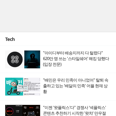
Tech
"아이디부터 배송지까지 다 털렸다"
620만 명 쓰는 '스타일쉐어' 해킹 당했다
(입장 전문)
"배민은 우리 민족이 아니었어" 탈퇴 속
출하고 있는 '배달의 민족' 어플 현재 상
황
"이젠 '왓플릭스'다" 경쟁사 '넥플릭스'
콘텐츠 추천하기 시작한 '왓챠' 만우절