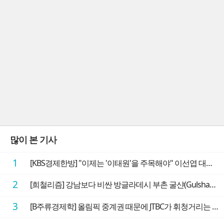
많이 본 기사
1
[KBS경제한방] "이제는 '이태원'을 주목해야" 이선엽 대표가 말하는 AI 시대 투자 성과를 가르는 지점들
2
[희철리즘] 강남보다 비싼 방글라데시 부촌 굴샨(Gulshan)의 극단적인 모습에 충격을 받다
3
[B주류경제학] 올림픽 중계권 때문에 JTBC가 휘청거리는 이유