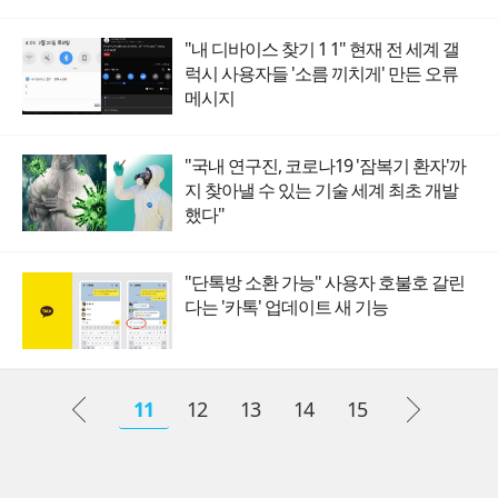
"내 디바이스 찾기 1 1" 현재 전 세계 갤
럭시 사용자들 '소름 끼치게' 만든 오류
메시지
"국내 연구진, 코로나19 '잠복기 환자'까
지 찾아낼 수 있는 기술 세계 최초 개발
했다"
"단톡방 소환 가능" 사용자 호불호 갈린
다는 '카톡' 업데이트 새 기능
11
12
13
14
15