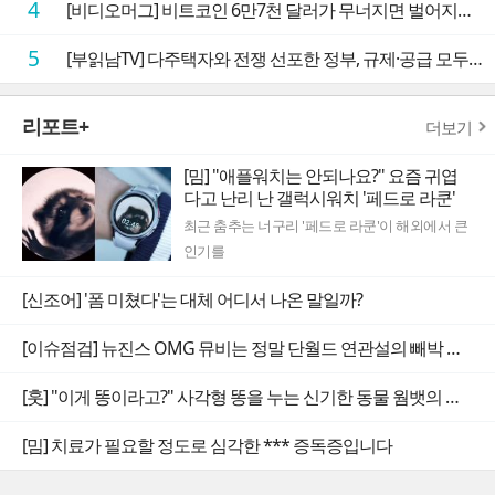
4
[비디오머그] 비트코인 6만7천 달러가 무너지면 벌어지는 일
5
[부읽남TV] 다주택자와 전쟁 선포한 정부, 규제·공급 모두 실효성 의문
리포트+
더보기
[밈] "애플워치는 안되나요?" 요즘 귀엽
다고 난리 난 갤럭시워치 '페드로 라쿤'
최근 춤추는 너구리 '페드로 라쿤'이 해외에서 큰
인기를
[신조어] '폼 미쳤다'는 대체 어디서 나온 말일까?
[이슈점검] 뉴진스 OMG 뮤비는 정말 단월드 연관설의 빼박 증거일까
[훗] "이게 똥이라고?" 사각형 똥을 누는 신기한 동물 웜뱃의 비밀
[밈] 치료가 필요할 정도로 심각한 *** 증독증입니다